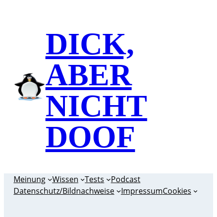
Zum
Inhalt
DICK,
springen
ABER
NICHT
DOOF
Meinung
Wissen
Tests
Podcast
Datenschutz/Bildnachweise
Impressum
Cookies