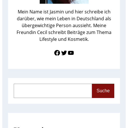
Mein Name ist Jasmin und hier schreibe ich
darüber, wie mein Leben in Deutschland als
übergewichtige Person aussieht. Meine
Freundin Cecil schreibt Beiträge zum Thema
Lifestyle und Kosmetik.
Link zu Facebook
Twitter
YouTube
S
Suche
e
a
r
c
h