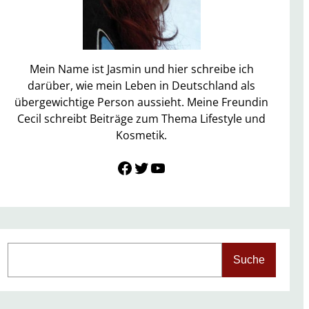
Mein Name ist Jasmin und hier schreibe ich
darüber, wie mein Leben in Deutschland als
übergewichtige Person aussieht. Meine Freundin
Cecil schreibt Beiträge zum Thema Lifestyle und
Kosmetik.
Link zu Facebook
Twitter
YouTube
S
Suche
e
a
r