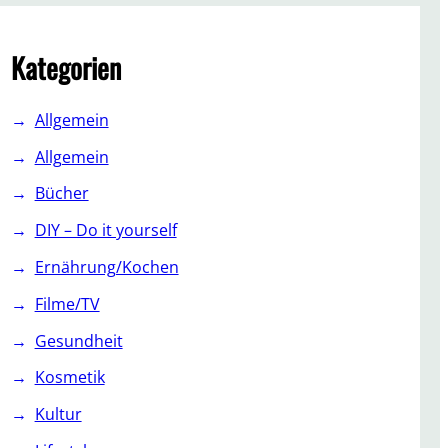
c
h
Kategorien
Allgemein
Allgemein
Bücher
DIY – Do it yourself
Ernährung/Kochen
Filme/TV
Gesundheit
Kosmetik
Kultur