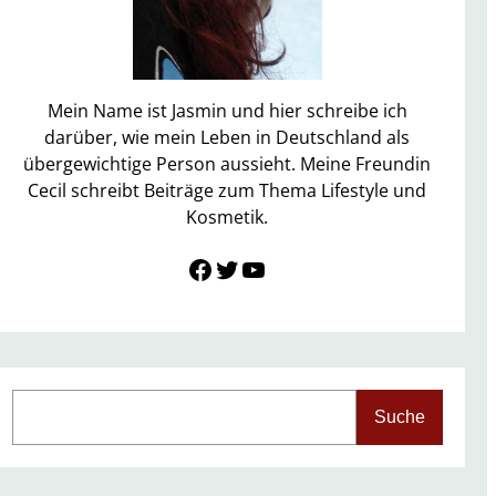
Mein Name ist Jasmin und hier schreibe ich
darüber, wie mein Leben in Deutschland als
übergewichtige Person aussieht. Meine Freundin
Cecil schreibt Beiträge zum Thema Lifestyle und
Kosmetik.
Link zu Facebook
Twitter
YouTube
S
Suche
e
a
r