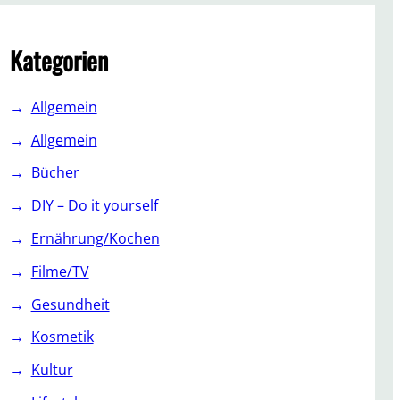
c
h
Kategorien
Allgemein
Allgemein
Bücher
DIY – Do it yourself
Ernährung/Kochen
Filme/TV
Gesundheit
Kosmetik
Kultur