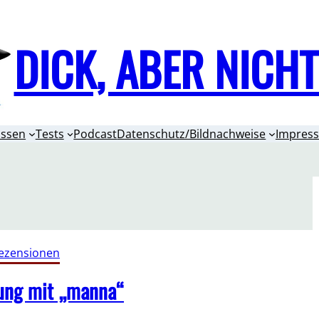
DICK, ABER NICH
issen
Tests
Podcast
Datenschutz/Bildnachweise
Impres
ezensionen
ung mit „manna“