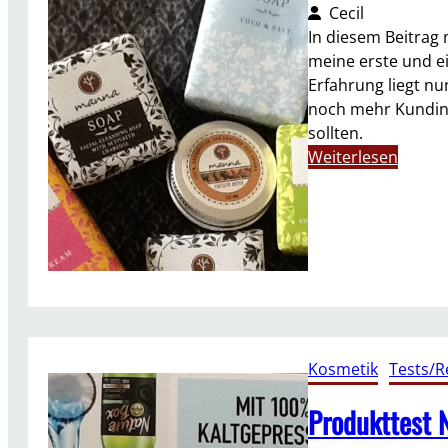
Cecil
In diesem Beitrag
meine erste und ei
Erfahrung liegt nu
noch mehr Kundin
sollten.
:
Weiterlesen
M
e
i
n
e
E
r
f
Kosmetik
, 
Tests/R
a
h
Produkttest 
r
u