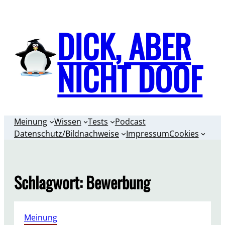
Zum
Inhalt
DICK, ABER
springen
NICHT DOOF
Meinung
Wissen
Tests
Podcast
Datenschutz/Bildnachweise
Impressum
Cookies
Schlagwort:
Bewerbung
Meinung