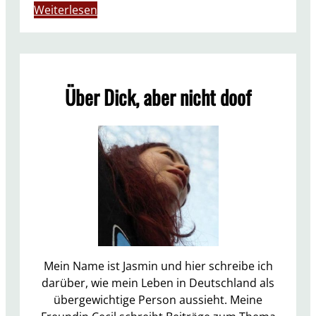
:
Weiterlesen
L
i
e
b
Über Dick, aber nicht doof
e
C
h
e
f
s
:
A
u
c
h
Mein Name ist Jasmin und hier schreibe ich
D
darüber, wie mein Leben in Deutschland als
i
übergewichtige Person aussieht. Meine
c