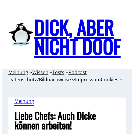
Zum
Inhalt
DICK, ABER
springen
NICHT DOOF
Meinung
Wissen
Tests
Podcast
Datenschutz/Bildnachweise
Impressum
Cookies
Meinung
Liebe Chefs: Auch Dicke
können arbeiten!