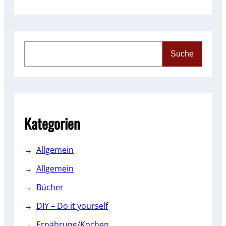
S
Suche
e
a
r
c
h
Kategorien
Allgemein
Allgemein
Bücher
DIY – Do it yourself
Ernährung/Kochen