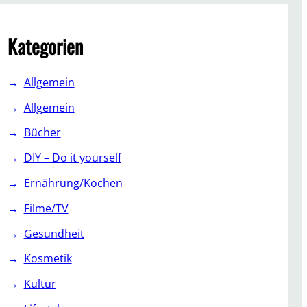
c
h
Kategorien
Allgemein
Allgemein
Bücher
DIY – Do it yourself
Ernährung/Kochen
Filme/TV
Gesundheit
Kosmetik
Kultur