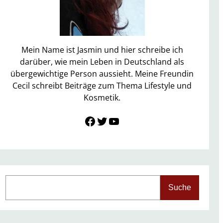
Mein Name ist Jasmin und hier schreibe ich
darüber, wie mein Leben in Deutschland als
übergewichtige Person aussieht. Meine Freundin
Cecil schreibt Beiträge zum Thema Lifestyle und
Kosmetik.
Link zu Facebook
Twitter
YouTube
S
Suche
e
a
r