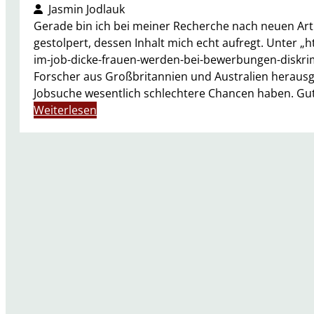
Jasmin Jodlauk
Gerade bin ich bei meiner Recherche nach neuen Ar
gestolpert, dessen Inhalt mich echt aufregt. Unter „
im-job-dicke-frauen-werden-bei-bewerbungen-diskrim
Forscher aus Großbritannien und Australien herausge
Jobsuche wesentlich schlechtere Chancen haben. Gut,
:
Weiterlesen
L
i
e
b
e
C
h
e
f
s
:
A