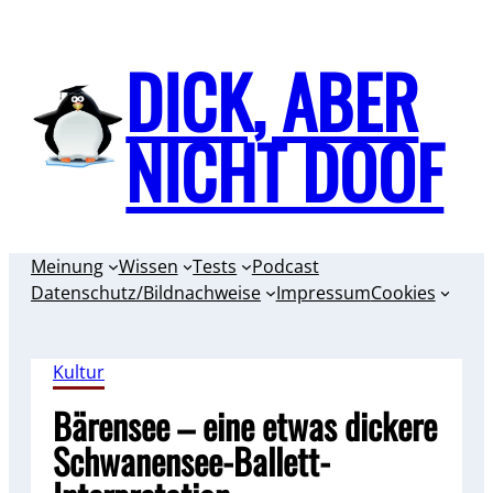
Zum
Inhalt
DICK, ABER
springen
NICHT DOOF
Meinung
Wissen
Tests
Podcast
Datenschutz/Bildnachweise
Impressum
Cookies
Kultur
Bärensee – eine etwas dickere
Schwanensee-Ballett-