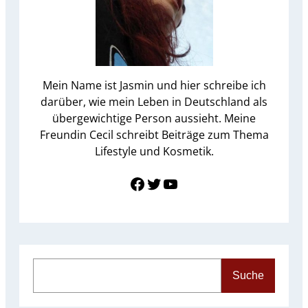
Mein Name ist Jasmin und hier schreibe ich
darüber, wie mein Leben in Deutschland als
übergewichtige Person aussieht. Meine
Freundin Cecil schreibt Beiträge zum Thema
Lifestyle und Kosmetik.
Link zu Facebook
Twitter
YouTube
S
Suche
e
a