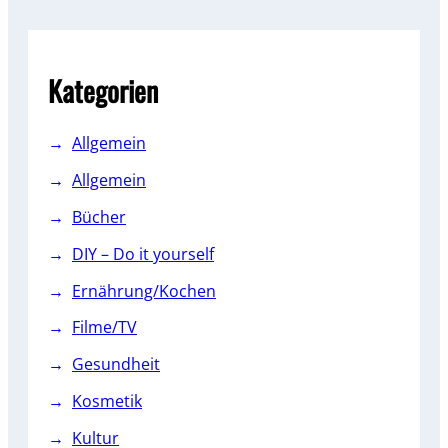
r
c
h
Kategorien
Allgemein
Allgemein
Bücher
DIY – Do it yourself
Ernährung/Kochen
Filme/TV
Gesundheit
Kosmetik
Kultur