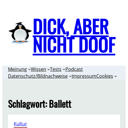
Zum
Inhalt
DICK, ABER
springen
NICHT DOOF
Meinung
Wissen
Tests
Podcast
Datenschutz/Bildnachweise
Impressum
Cookies
Schlagwort:
Ballett
Kultur