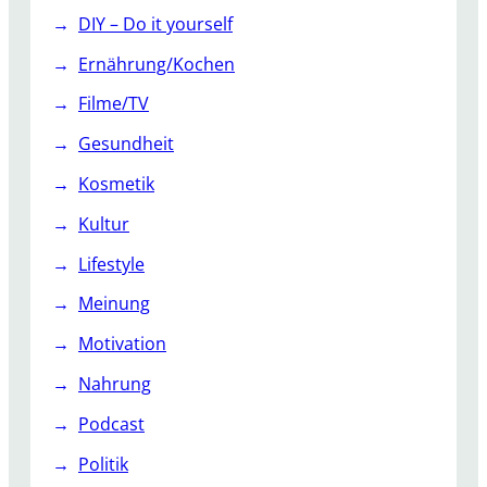
a
DIY – Do it yourself
l
Ernährung/Kochen
l
e
Filme/TV
t
Gesundheit
t
-
Kosmetik
I
Kultur
n
t
Lifestyle
e
Meinung
r
p
Motivation
r
e
Nahrung
t
Podcast
a
t
Politik