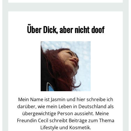
B
ä
r
e
Über Dick, aber nicht doof
n
s
e
e
–
e
i
n
e
e
t
Mein Name ist Jasmin und hier schreibe ich
w
darüber, wie mein Leben in Deutschland als
a
übergewichtige Person aussieht. Meine
s
Freundin Cecil schreibt Beiträge zum Thema
d
Lifestyle und Kosmetik.