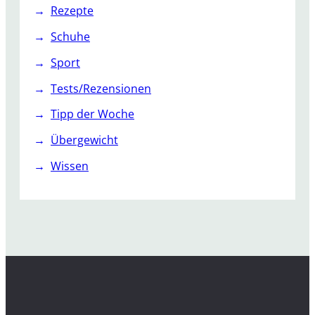
i
Rezepte
o
n
Schuhe
Sport
Tests/Rezensionen
Tipp der Woche
Übergewicht
Wissen