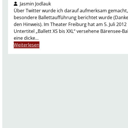
Jasmin Jodlauk
Über Twitter wurde ich darauf aufmerksam gemacht,
besondere Ballettaufführung berichtet wurde (Dank
den Hinweis). Im Theater Freiburg hat am 5. Juli 201
Untertitel „Ballett XS bis XXL“ versehene Bärensee-B
eine dicke…
:
Weiterlesen
B
ä
r
e
n
s
e
e
–
e
i
n