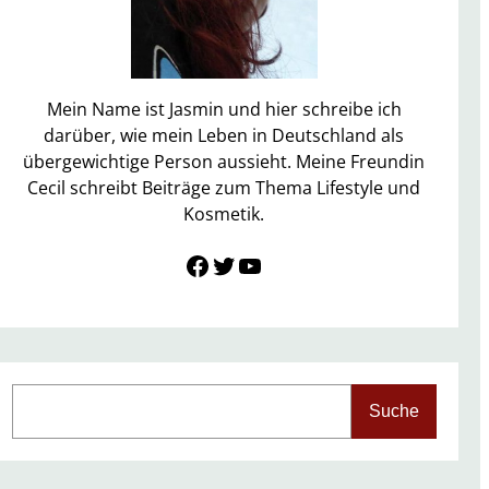
Mein Name ist Jasmin und hier schreibe ich
darüber, wie mein Leben in Deutschland als
übergewichtige Person aussieht. Meine Freundin
Cecil schreibt Beiträge zum Thema Lifestyle und
Kosmetik.
Link zu Facebook
Twitter
YouTube
S
Suche
e
a
r