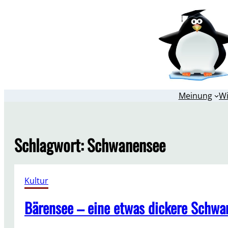
Zum
Inhalt
springen
Meinung
W
Schlagwort:
Schwanensee
Kultur
Bärensee – eine etwas dickere Schwan