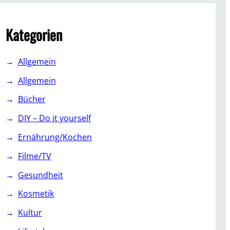
c
h
Kategorien
Allgemein
Allgemein
Bücher
DIY – Do it yourself
Ernährung/Kochen
Filme/TV
Gesundheit
Kosmetik
Kultur