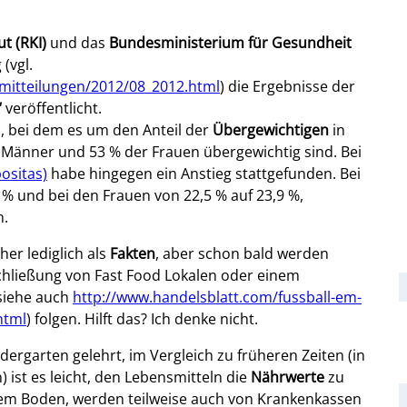
t (RKI)
und das
Bundesministerium für Gesundheit
(vgl.
emitteilungen/2012/08_2012.html
) die Ergebnisse der
“
veröffentlicht.
ch, bei dem es um den Anteil der
Übergewichtigen
in
er Männer und 53 % der Frauen übergewichtig sind. Bei
ositas)
habe hingegen ein Anstieg stattgefunden. Bei
3 % und bei den Frauen von 22,5 % auf 23,9 %,
n.
her lediglich als
Fakten
, aber schon bald werden
Schließung von Fast Food Lokalen oder einem
siehe auch
http://www.handelsblatt.com/fussball-em-
html
) folgen. Hilft das? Ich denke nicht.
ergarten gelehrt, im Vergleich zu früheren Zeiten (in
 ist es leicht, den Lebensmitteln die
Nährwerte
zu
dem Boden, werden teilweise auch von Krankenkassen