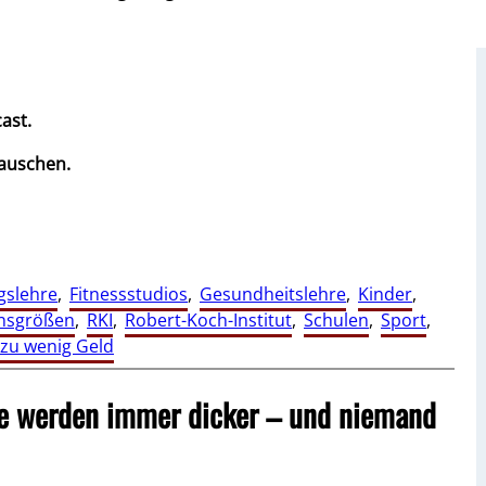
ast.
lauschen.
gslehre
, 
Fitnessstudios
, 
Gesundheitslehre
, 
Kinder
, 
onsgrößen
, 
RKI
, 
Robert-Koch-Institut
, 
Schulen
, 
Sport
, 
zu wenig Geld
e werden immer dicker – und niemand