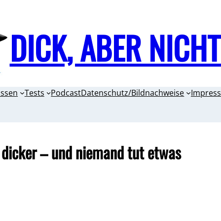
DICK, ABER NICH
issen
Tests
Podcast
Datenschutz/Bildnachweise
Impres
dicker – und niemand tut etwas