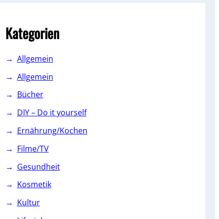
c
h
Kategorien
Allgemein
Allgemein
Bücher
DIY – Do it yourself
Ernährung/Kochen
Filme/TV
Gesundheit
Kosmetik
Kultur