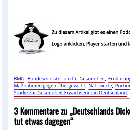
Zu diesem Artikel gibt es einen Podc
Logo anklicken, Player starten und 
BMG
, 
Bundesministerium für Gesundheit
, 
Ernährun
Maßnahmen gegen Übergewicht
, 
Nährwerte
, 
Porti
Studie zur Gesundheit Erwachsener in Deutschland
, 
3 Kommentare zu „Deutschlands Dick
tut etwas dagegen“