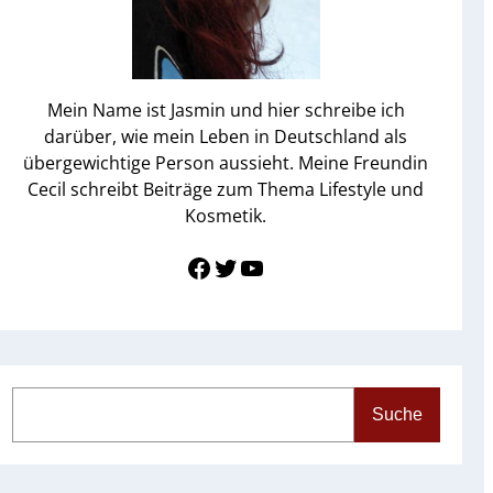
Mein Name ist Jasmin und hier schreibe ich
darüber, wie mein Leben in Deutschland als
übergewichtige Person aussieht. Meine Freundin
Cecil schreibt Beiträge zum Thema Lifestyle und
Kosmetik.
Link zu Facebook
Twitter
YouTube
S
Suche
e
a
r