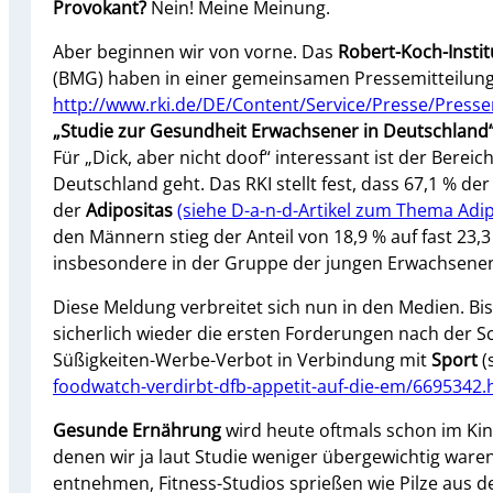
Provokant?
Nein! Meine Meinung.
Aber beginnen wir von vorne. Das
Robert-Koch-Institu
(BMG) haben in einer gemeinsamen Pressemitteilung 
http://www.rki.de/DE/Content/Service/Presse/Press
„Studie zur Gesundheit Erwachsener in Deutschland
Für „Dick, aber nicht doof“ interessant ist der Berei
Deutschland geht. Das RKI stellt fest, dass 67,1 % d
der
Adipositas
(siehe D-a-n-d-Artikel zum Thema Adip
den Männern stieg der Anteil von 18,9 % auf fast 23,
insbesondere in der Gruppe der jungen Erwachsene
Diese Meldung verbreitet sich nun in den Medien. Bis
sicherlich wieder die ersten Forderungen nach der 
Süßigkeiten-Werbe-Verbot in Verbindung mit
Sport
(
foodwatch-verdirbt-dfb-appetit-auf-die-em/6695342.
Gesunde Ernährung
wird heute oftmals schon im Kind
denen wir ja laut Studie weniger übergewichtig waren)
entnehmen, Fitness-Studios sprießen wie Pilze aus 