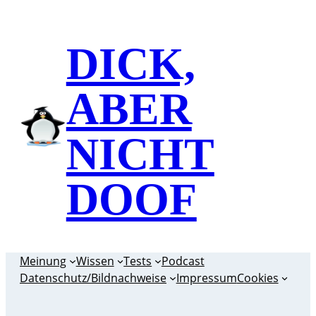
Zum
Inhalt
DICK,
springen
ABER
NICHT
DOOF
Meinung
Wissen
Tests
Podcast
Datenschutz/Bildnachweise
Impressum
Cookies