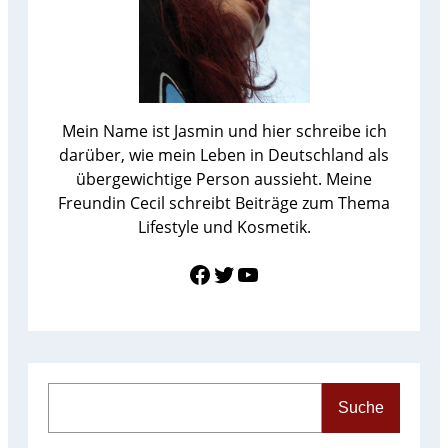
Mein Name ist Jasmin und hier schreibe ich
darüber, wie mein Leben in Deutschland als
übergewichtige Person aussieht. Meine
Freundin Cecil schreibt Beiträge zum Thema
Lifestyle und Kosmetik.
Link zu Facebook
Twitter
YouTube
S
Suche
e
a