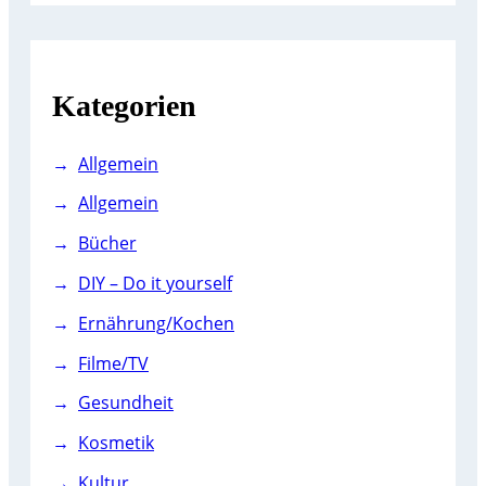
r
c
h
Kategorien
Allgemein
Allgemein
Bücher
DIY – Do it yourself
Ernährung/Kochen
Filme/TV
Gesundheit
Kosmetik
Kultur