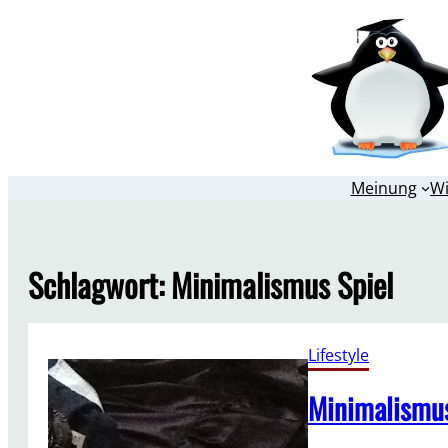
Zum
Inhalt
springen
Meinung
W
Schlagwort:
Minimalismus Spiel
Lifestyle
Minimalismus