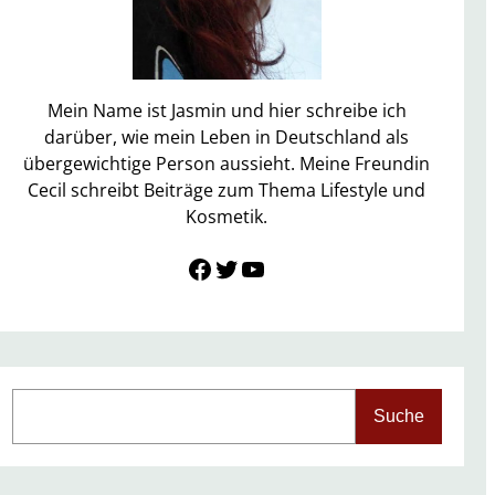
Mein Name ist Jasmin und hier schreibe ich
darüber, wie mein Leben in Deutschland als
übergewichtige Person aussieht. Meine Freundin
Cecil schreibt Beiträge zum Thema Lifestyle und
Kosmetik.
Link zu Facebook
Twitter
YouTube
S
Suche
e
a
r