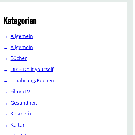
c
h
Kategorien
Allgemein
Allgemein
Bücher
DIY – Do it yourself
Ernährung/Kochen
Filme/TV
Gesundheit
Kosmetik
Kultur