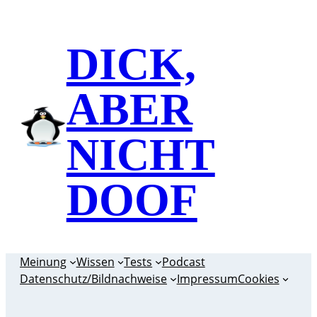
Zum
Inhalt
DICK,
springen
ABER
NICHT
DOOF
Meinung
Wissen
Tests
Podcast
Datenschutz/Bildnachweise
Impressum
Cookies