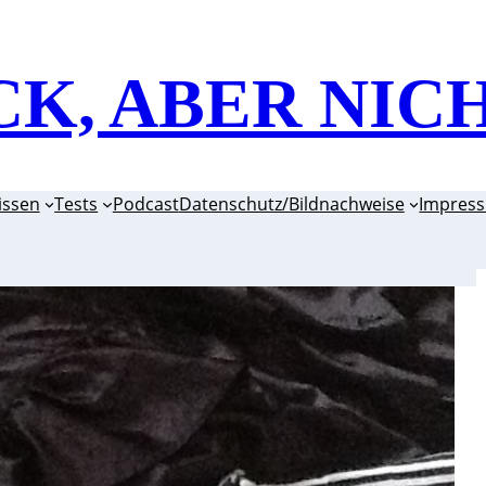
CK, ABER NIC
issen
Tests
Podcast
Datenschutz/Bildnachweise
Impres