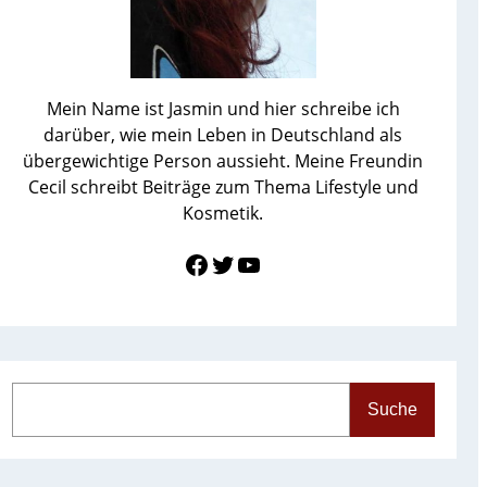
Mein Name ist Jasmin und hier schreibe ich
darüber, wie mein Leben in Deutschland als
übergewichtige Person aussieht. Meine Freundin
Cecil schreibt Beiträge zum Thema Lifestyle und
Kosmetik.
Link zu Facebook
Twitter
YouTube
S
Suche
e
a
r