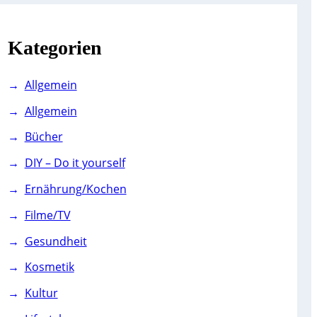
c
h
Kategorien
Allgemein
Allgemein
Bücher
DIY – Do it yourself
Ernährung/Kochen
Filme/TV
Gesundheit
Kosmetik
Kultur