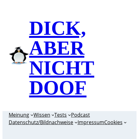
Zum
Inhalt
DICK,
springen
ABER
NICHT
DOOF
Meinung
Wissen
Tests
Podcast
Datenschutz/Bildnachweise
Impressum
Cookies