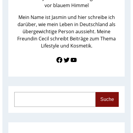
Mein Name ist Jasmin und hier schreibe ich
darüber, wie mein Leben in Deutschland als
übergewichtige Person aussieht. Meine
Freundin Cecil schreibt Beiträge zum Thema
Lifestyle und Kosmetik.
Link zu Facebook
Twitter
YouTube
S
Suche
e
a
r
c
h