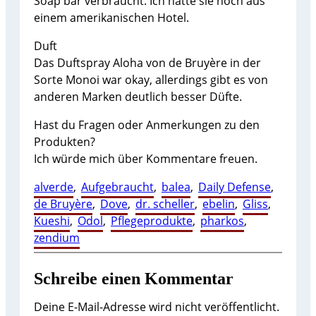
Soap bar verbraucht. Ich hatte sie noch aus
einem amerikanischen Hotel.
Duft
Das Duftspray Aloha von de Bruyère in der
Sorte Monoi war okay, allerdings gibt es von
anderen Marken deutlich besser Düfte.
Hast du Fragen oder Anmerkungen zu den
Produkten?
Ich würde mich über Kommentare freuen.
alverde
, 
Aufgebraucht
, 
balea
, 
Daily Defense
, 
de Bruyère
, 
Dove
, 
dr. scheller
, 
ebelin
, 
Gliss
, 
Kueshi
, 
Odol
, 
Pflegeprodukte
, 
pharkos
, 
zendium
Schreibe einen Kommentar
Deine E-Mail-Adresse wird nicht veröffentlicht.