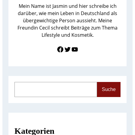
Mein Name ist Jasmin und hier schreibe ich
darüber, wie mein Leben in Deutschland als
übergewichtige Person aussieht. Meine
Freundin Cecil schreibt Beiträge zum Thema
Lifestyle und Kosmetik.
Link zu Facebook
Twitter
YouTube
S
Suche
e
a
r
c
h
Kategorien