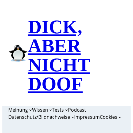
Zum
Inhalt
DICK,
springen
ABER
NICHT
DOOF
Meinung
Wissen
Tests
Podcast
Datenschutz/Bildnachweise
Impressum
Cookies