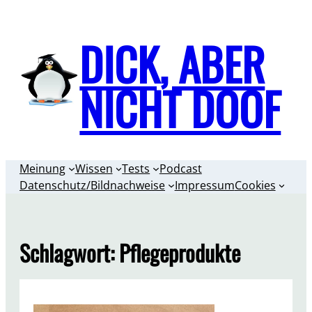
Zum
Inhalt
DICK, ABER
springen
NICHT DOOF
Meinung
Wissen
Tests
Podcast
Datenschutz/Bildnachweise
Impressum
Cookies
Schlagwort:
Pflegeprodukte