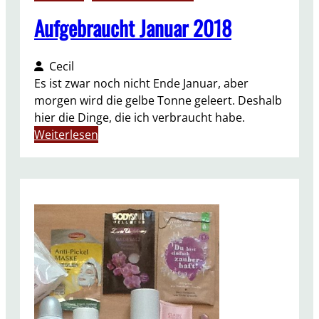
0
1
Aufgebraucht Januar 2018
8
Cecil
Es ist zwar noch nicht Ende Januar, aber
morgen wird die gelbe Tonne geleert. Deshalb
hier die Dinge, die ich verbraucht habe.
:
Weiterlesen
A
u
f
g
e
b
r
a
u
c