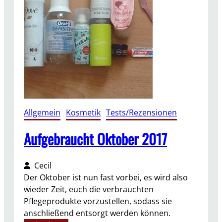
h
t
J
a
n
u
a
r
2
0
Allgemein
, 
Kosmetik
, 
Tests/Rezensionen
1
8
Aufgebraucht Oktober 2017
Cecil
Der Oktober ist nun fast vorbei, es wird also
wieder Zeit, euch die verbrauchten
Pflegeprodukte vorzustellen, sodass sie
anschließend entsorgt werden können.