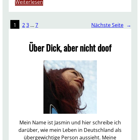
:
Weiterlesen
A
u
f
1
2
3
…
7
Nächste Seite
→
g
e
Über Dick, aber nicht doof
b
r
a
u
c
h
t
O
k
t
o
Mein Name ist Jasmin und hier schreibe ich
b
darüber, wie mein Leben in Deutschland als
e
übergewichtige Person aussieht. Meine