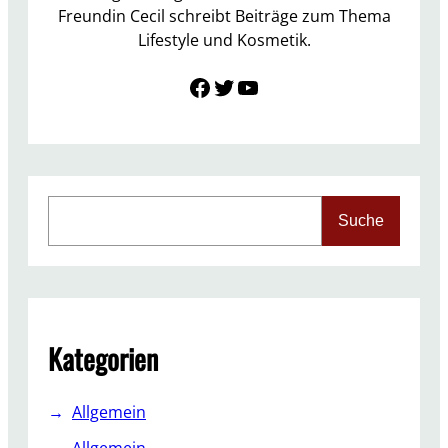
r
Freundin Cecil schreibt Beiträge zum Thema
2
Lifestyle und Kosmetik.
0
Link zu Facebook
Twitter
YouTube
1
7
S
Suche
e
a
r
c
h
Kategorien
Allgemein