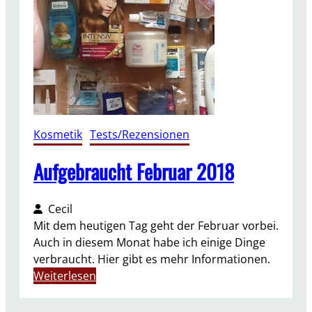
M
ä
r
z
2
0
1
8
Kosmetik
, 
Tests/Rezensionen
Aufgebraucht Februar 2018
Cecil
Mit dem heutigen Tag geht der Februar vorbei.
Auch in diesem Monat habe ich einige Dinge
verbraucht. Hier gibt es mehr Informationen.
:
Weiterlesen
A
u