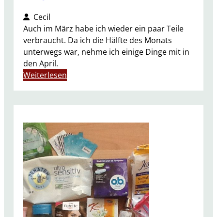
Cecil
Auch im März habe ich wieder ein paar Teile
verbraucht. Da ich die Hälfte des Monats
unterwegs war, nehme ich einige Dinge mit in
den April.
:
Weiterlesen
A
u
f
g
e
b
r
a
u
c
h
t