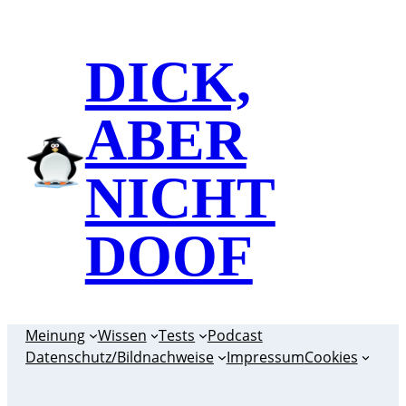
Zum
Inhalt
DICK,
springen
ABER
NICHT
DOOF
Meinung
Wissen
Tests
Podcast
Datenschutz/Bildnachweise
Impressum
Cookies