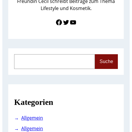
Freundin Cecil schreibt Beiträge zum Thema
Lifestyle und Kosmetik.
Link zu Facebook
Twitter
YouTube
S
Suche
e
a
r
c
h
Kategorien
Allgemein
Allgemein