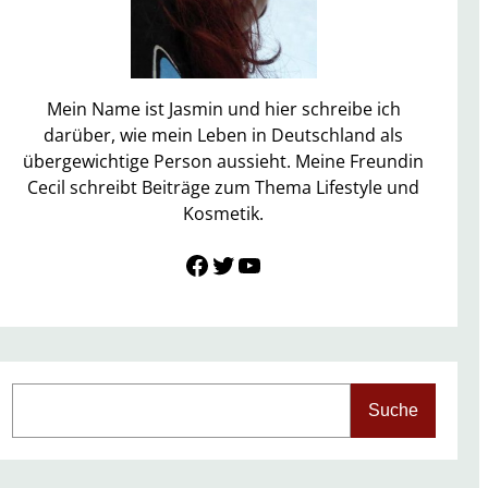
Mein Name ist Jasmin und hier schreibe ich
darüber, wie mein Leben in Deutschland als
übergewichtige Person aussieht. Meine Freundin
Cecil schreibt Beiträge zum Thema Lifestyle und
Kosmetik.
Link zu Facebook
Twitter
YouTube
S
Suche
e
a
r