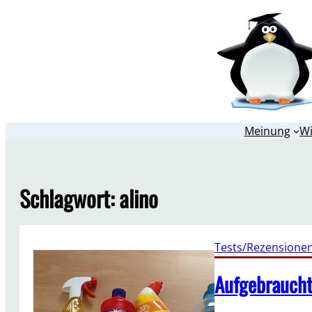
Zum
Inhalt
springen
Meinung
W
Schlagwort:
alino
Tests/Rezensione
Aufgebraucht