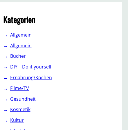
c
h
Kategorien
Allgemein
Allgemein
Bücher
DIY – Do it yourself
Ernährung/Kochen
Filme/TV
Gesundheit
Kosmetik
Kultur