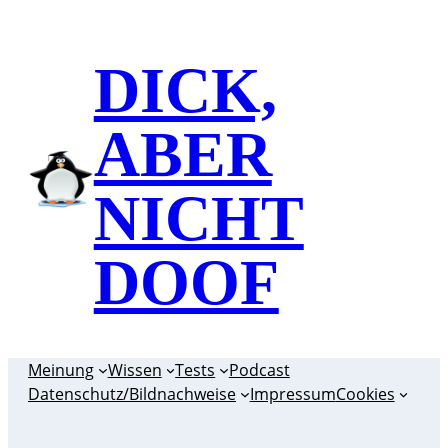
Zum
Inhalt
DICK,
springen
ABER
NICHT
DOOF
Meinung
Wissen
Tests
Podcast
Datenschutz/Bildnachweise
Impressum
Cookies