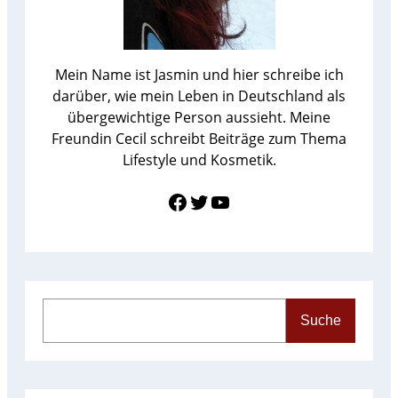
Mein Name ist Jasmin und hier schreibe ich
darüber, wie mein Leben in Deutschland als
übergewichtige Person aussieht. Meine
Freundin Cecil schreibt Beiträge zum Thema
Lifestyle und Kosmetik.
Link zu Facebook
Twitter
YouTube
S
Suche
e
a
r
c