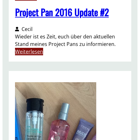
#
3
Project Pan 2016 Update #2
Cecil
Wieder ist es Zeit, euch über den aktuellen
Stand meines Project Pans zu informieren.
:
Weiterlesen
P
r
o
j
e
c
t
P
a
n
2