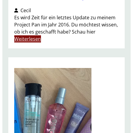
Cecil
Es wird Zeit für ein letztes Update zu meinem
Project Pan im Jahr 2016. Du möchtest wissen,
ob ich es geschafft habe? Schau hier
:
Weiterlesen
P
r
o
j
e
c
t
P
a
n
2
0
1