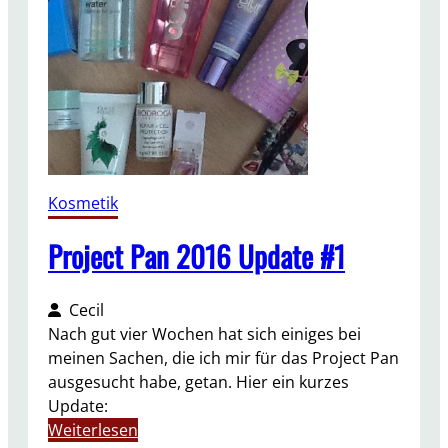
0
1
6
U
p
d
a
t
e
Kosmetik
#
2
Project Pan 2016 Update #1
Cecil
Nach gut vier Wochen hat sich einiges bei
meinen Sachen, die ich mir für das Project Pan
ausgesucht habe, getan. Hier ein kurzes
Update:
:
Weiterlesen