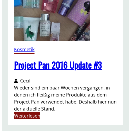
6
–
U
p
d
a
t
Kosmetik
e
#
Project Pan 2016 Update #3
4
Cecil
Wieder sind ein paar Wochen vergangen, in
denen ich fleißig meine Produkte aus dem
Project Pan verwendet habe. Deshalb hier nun
der aktuelle Stand.
:
Weiterlesen
P
r