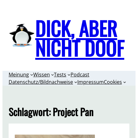
Zum
Inhalt
DICK, ABER
springen
NICHT DOOF
Meinung
Wissen
Tests
Podcast
Datenschutz/Bildnachweise
Impressum
Cookies
Schlagwort:
Project Pan