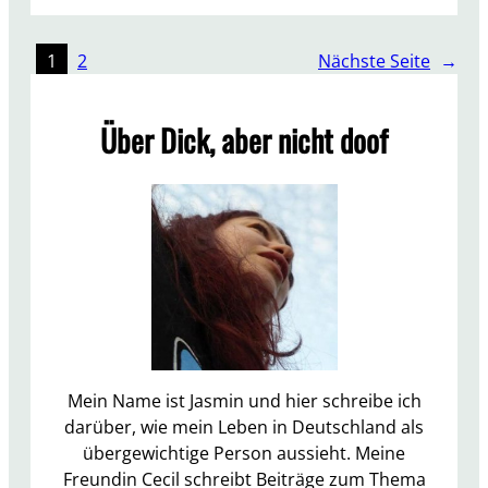
P
r
o
1
2
Nächste Seite
→
j
e
Über Dick, aber nicht doof
c
t
P
a
n
2
0
1
6
U
p
Mein Name ist Jasmin und hier schreibe ich
d
darüber, wie mein Leben in Deutschland als
a
übergewichtige Person aussieht. Meine
t
Freundin Cecil schreibt Beiträge zum Thema