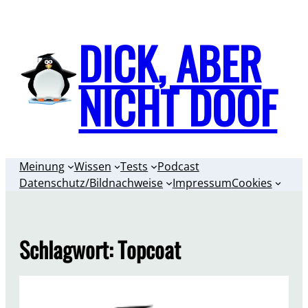
Zum
Inhalt
DICK, ABER
springen
NICHT DOOF
Meinung
Wissen
Tests
Podcast
Datenschutz/Bildnachweise
Impressum
Cookies
Schlagwort:
Topcoat