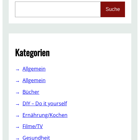
o
S
Suche
n
e
d
a
e
r
r
c
e
h
H
Kategorien
i
n
Allgemein
g
u
Allgemein
c
Bücher
k
e
DIY – Do it yourself
r
Ernährung/Kochen
N
a
Filme/TV
g
Gesundheit
e