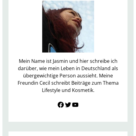
u
f
d
e
n
F
i
n
g
Mein Name ist Jasmin und hier schreibe ich
e
darüber, wie mein Leben in Deutschland als
r
übergewichtige Person aussieht. Meine
n
Freundin Cecil schreibt Beiträge zum Thema
–
Lifestyle und Kosmetik.
D
Link zu Facebook
Twitter
YouTube
e
r
b
e
s