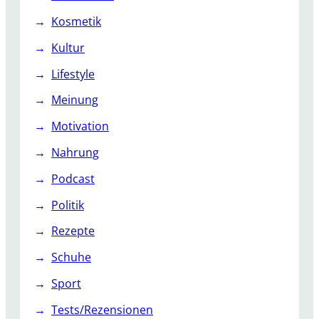
l
Kosmetik
l
Kultur
a
c
Lifestyle
k
Meinung
Motivation
Nahrung
Podcast
Politik
Rezepte
Schuhe
Sport
Tests/Rezensionen