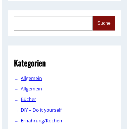
S
Suche
e
a
r
c
h
Kategorien
Allgemein
Allgemein
Bücher
DIY – Do it yourself
Ernährung/Kochen