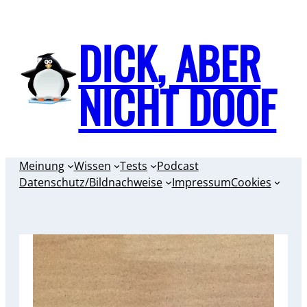
Zum
Inhalt
DICK, ABER
springen
NICHT DOOF
Meinung
Wissen
Tests
Podcast
Datenschutz/Bildnachweise
Impressum
Cookies