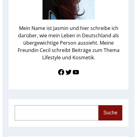
Mein Name ist Jasmin und hier schreibe ich
darüber, wie mein Leben in Deutschland als
übergewichtige Person aussieht. Meine
Freundin Cecil schreibt Beiträge zum Thema
Lifestyle und Kosmetik.
Link zu Facebook
Twitter
YouTube
S
Suche
e
a
r