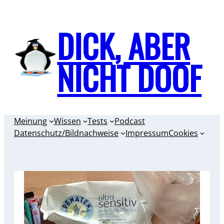
Zum
Inhalt
DICK, ABER
springen
NICHT DOOF
Meinung
Wissen
Tests
Podcast
Datenschutz/Bildnachweise
Impressum
Cookies