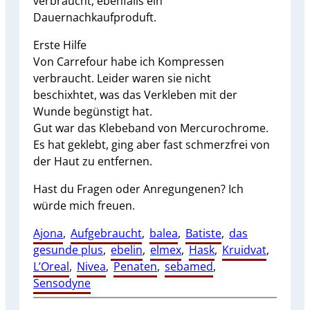
verbraucht, ebenfalls ein
Dauernachkaufproduft.
Erste Hilfe
Von Carrefour habe ich Kompressen
verbraucht. Leider waren sie nicht
beschixhtet, was das Verkleben mit der
Wunde begünstigt hat.
Gut war das Klebeband von Mercurochrome.
Es hat geklebt, ging aber fast schmerzfrei von
der Haut zu entfernen.
Hast du Fragen oder Anregungenen? Ich
würde mich freuen.
Ajona
, 
Aufgebraucht
, 
balea
, 
Batiste
, 
das
gesunde plus
, 
ebelin
, 
elmex
, 
Hask
, 
Kruidvat
, 
L’Oreal
, 
Nivea
, 
Penaten
, 
sebamed
, 
Sensodyne