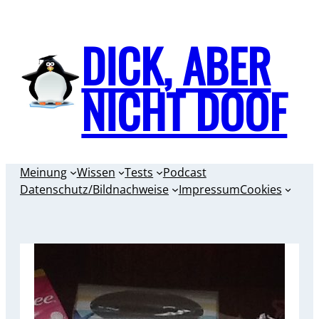
Zum
Inhalt
DICK, ABER
springen
NICHT DOOF
Meinung
Wissen
Tests
Podcast
Datenschutz/Bildnachweise
Impressum
Cookies