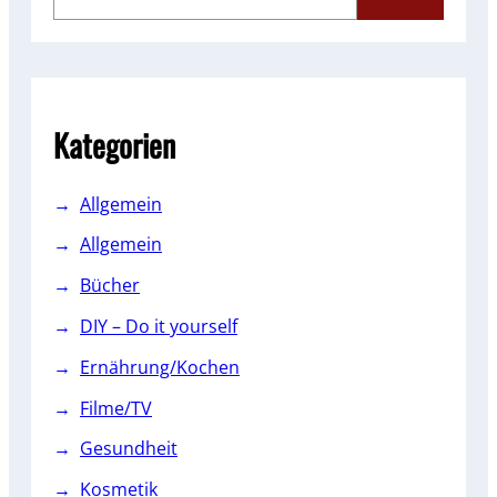
e
a
r
c
h
Kategorien
Allgemein
Allgemein
Bücher
DIY – Do it yourself
Ernährung/Kochen
Filme/TV
Gesundheit
Kosmetik