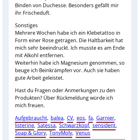
Binden von Duchesse. Besonders gefällt mir
ihr Frischeduft.
Sonstiges
Mehrere Wochen habe ich ein Klebetattoo in
Form einer Rose getragen. Die Haltbarkeit hat
mich sehr beeindruckt. Ich musste es am Ende
mit Alkohl entfernen.
Weiterhin habe ich Magnesium genommen, so
beuge ich Beinkrämpfen vor. Auch sie haben
gute Arbeit geleistet.
Hast du Fragen oder Anmerkungen zu den
Produkten? Über Rückmeldung würde ich
mich freuen.
Aufgebraucht
, 
balea
, 
CV
, 
eos
, 
fa
, 
Garnier
, 
listerine
, 
Satessa
, 
Schwarzkopf
, 
sensident
, 
Soap & Glory
, 
TonyMoly
, 
Venus