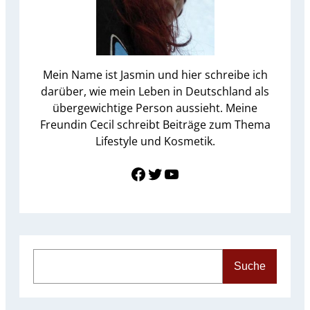
Mein Name ist Jasmin und hier schreibe ich
darüber, wie mein Leben in Deutschland als
übergewichtige Person aussieht. Meine
Freundin Cecil schreibt Beiträge zum Thema
Lifestyle und Kosmetik.
Link zu Facebook
Twitter
YouTube
S
Suche
e
a
r