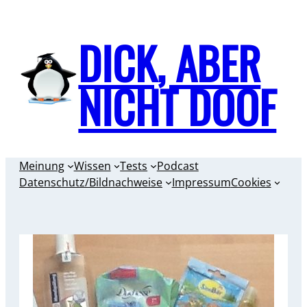
Zum
Inhalt
DICK, ABER
springen
NICHT DOOF
Meinung
Wissen
Tests
Podcast
Datenschutz/Bildnachweise
Impressum
Cookies