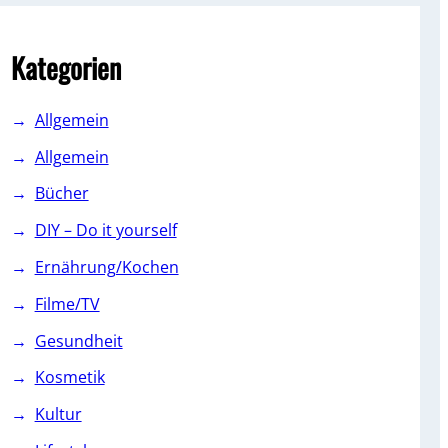
c
h
Kategorien
Allgemein
Allgemein
Bücher
DIY – Do it yourself
Ernährung/Kochen
Filme/TV
Gesundheit
Kosmetik
Kultur