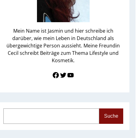
Mein Name ist Jasmin und hier schreibe ich
darüber, wie mein Leben in Deutschland als
übergewichtige Person aussieht. Meine Freundin
Cecil schreibt Beiträge zum Thema Lifestyle und
Kosmetik.
Link zu Facebook
Twitter
YouTube
S
Suche
e
a
r