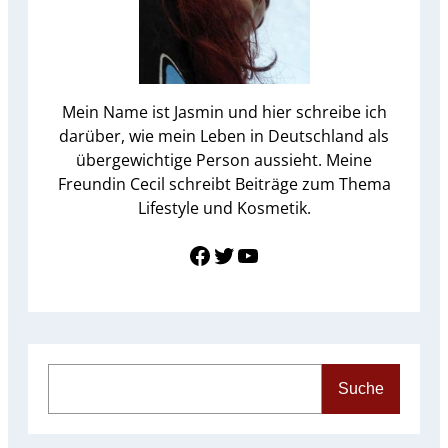
Mein Name ist Jasmin und hier schreibe ich
darüber, wie mein Leben in Deutschland als
übergewichtige Person aussieht. Meine
Freundin Cecil schreibt Beiträge zum Thema
Lifestyle und Kosmetik.
Link zu Facebook
Twitter
YouTube
S
Suche
e
a
r