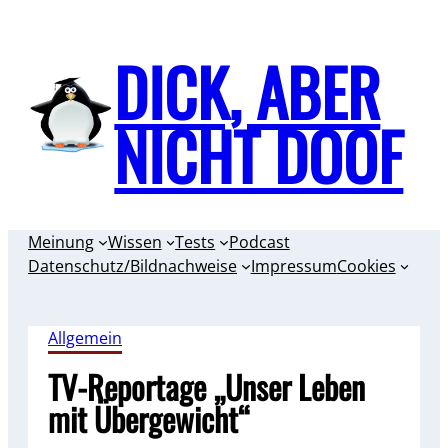
Zum
Inhalt
DICK, ABER
springen
NICHT DOOF
Meinung
Wissen
Tests
Podcast
Datenschutz/Bildnachweise
Impressum
Cookies
Allgemein
TV-Reportage „Unser Leben
mit Übergewicht“