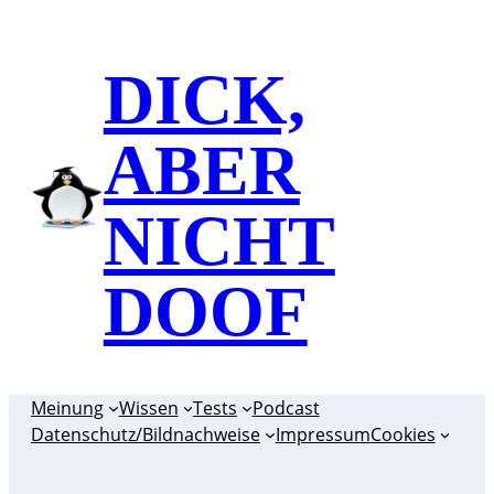
Zum
Inhalt
DICK,
springen
ABER
NICHT
DOOF
Meinung
Wissen
Tests
Podcast
Datenschutz/Bildnachweise
Impressum
Cookies