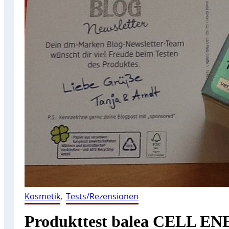
Kosmetik
, 
Tests/Rezensionen
Produkttest balea CELL