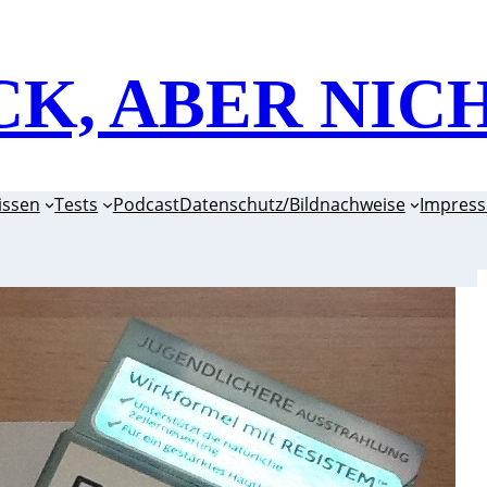
CK, ABER NIC
issen
Tests
Podcast
Datenschutz/Bildnachweise
Impres