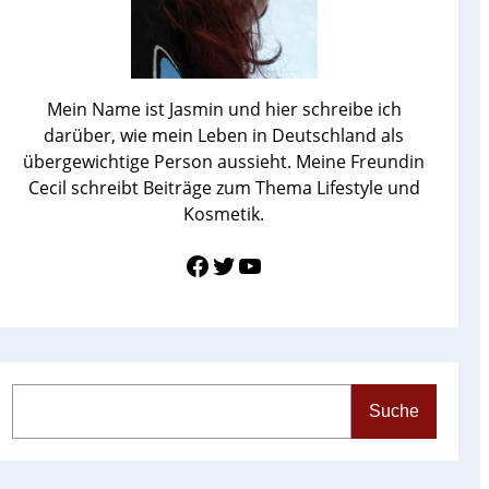
Mein Name ist Jasmin und hier schreibe ich
darüber, wie mein Leben in Deutschland als
übergewichtige Person aussieht. Meine Freundin
Cecil schreibt Beiträge zum Thema Lifestyle und
Kosmetik.
Link zu Facebook
Twitter
YouTube
S
Suche
e
a
r