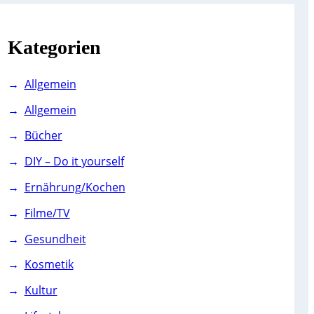
c
h
Kategorien
Allgemein
Allgemein
Bücher
DIY – Do it yourself
Ernährung/Kochen
Filme/TV
Gesundheit
Kosmetik
Kultur