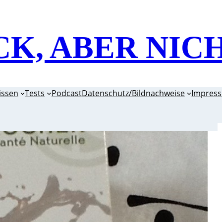
CK, ABER NIC
issen
Tests
Podcast
Datenschutz/Bildnachweise
Impres