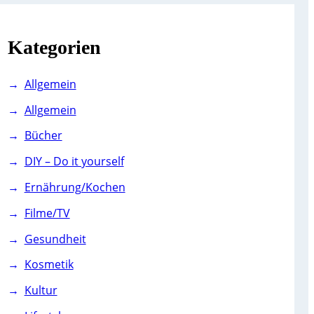
c
h
Kategorien
Allgemein
Allgemein
Bücher
DIY – Do it yourself
Ernährung/Kochen
Filme/TV
Gesundheit
Kosmetik
Kultur