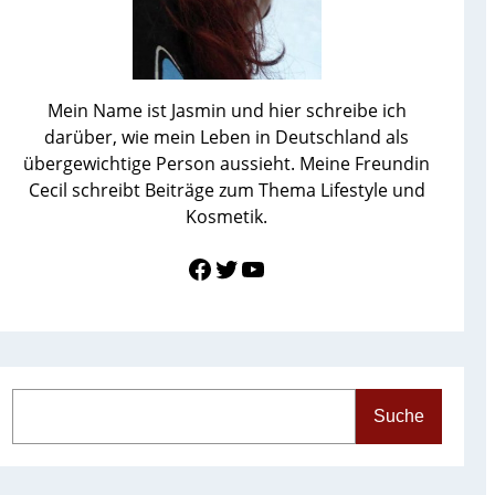
Mein Name ist Jasmin und hier schreibe ich
darüber, wie mein Leben in Deutschland als
übergewichtige Person aussieht. Meine Freundin
Cecil schreibt Beiträge zum Thema Lifestyle und
Kosmetik.
Link zu Facebook
Twitter
YouTube
S
Suche
e
a
r