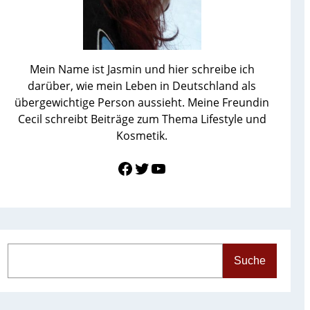
Mein Name ist Jasmin und hier schreibe ich
darüber, wie mein Leben in Deutschland als
übergewichtige Person aussieht. Meine Freundin
Cecil schreibt Beiträge zum Thema Lifestyle und
Kosmetik.
Link zu Facebook
Twitter
YouTube
S
Suche
e
a
r