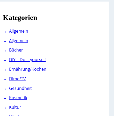
c
h
Kategorien
Allgemein
Allgemein
Bücher
DIY – Do it yourself
Ernährung/Kochen
Filme/TV
Gesundheit
Kosmetik
Kultur