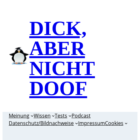
Zum
Inhalt
DICK,
springen
ABER
NICHT
DOOF
Meinung
Wissen
Tests
Podcast
Datenschutz/Bildnachweise
Impressum
Cookies