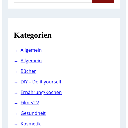
a
r
c
h
Kategorien
Allgemein
Allgemein
Bücher
DIY – Do it yourself
Ernährung/Kochen
Filme/TV
Gesundheit
Kosmetik