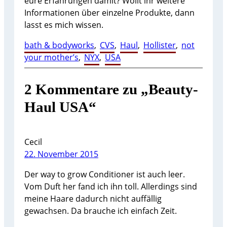
eure Erfahrungen damit? Wollt ihr weitere
Informationen über einzelne Produkte, dann
lasst es mich wissen.
bath & bodyworks
, 
CVS
, 
Haul
, 
Hollister
, 
not
your mother’s
, 
NYX
, 
USA
2 Kommentare zu „Beauty-
Haul USA“
Cecil
22. November 2015
Der way to grow Conditioner ist auch leer.
Vom Duft her fand ich ihn toll. Allerdings sind
meine Haare dadurch nicht auffällig
gewachsen. Da brauche ich einfach Zeit.