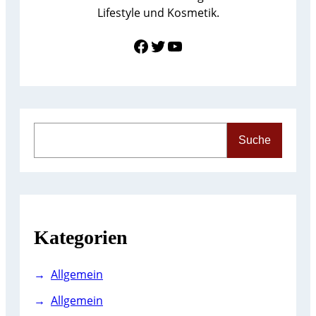
Lifestyle und Kosmetik.
Link zu Facebook
Twitter
YouTube
S
Suche
e
a
r
c
h
Kategorien
Allgemein
Allgemein