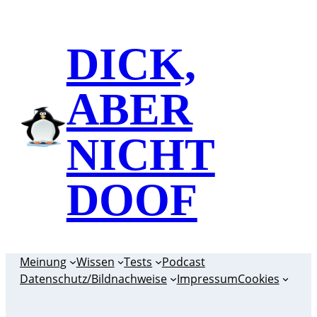
Zum
Inhalt
DICK,
springen
ABER
NICHT
DOOF
Meinung
Wissen
Tests
Podcast
Datenschutz/Bildnachweise
Impressum
Cookies