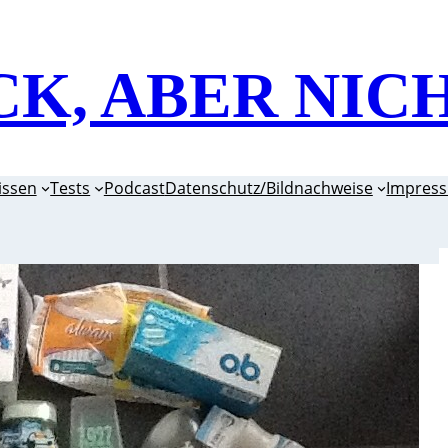
CK, ABER NIC
issen
Tests
Podcast
Datenschutz/Bildnachweise
Impres