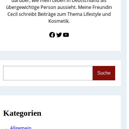
darüber, wie mein Leben in Deutschland als
übergewichtige Person aussieht. Meine Freundin
Cecil schreibt Beiträge zum Thema Lifestyle und
Kosmetik.
Link zu Facebook
Twitter
YouTube
S
Suche
e
a
r
c
h
Kategorien
Allgemein