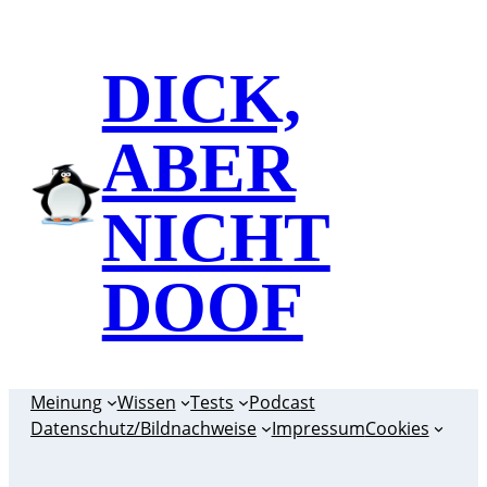
Zum
Inhalt
DICK,
springen
ABER
NICHT
DOOF
Meinung
Wissen
Tests
Podcast
Datenschutz/Bildnachweise
Impressum
Cookies