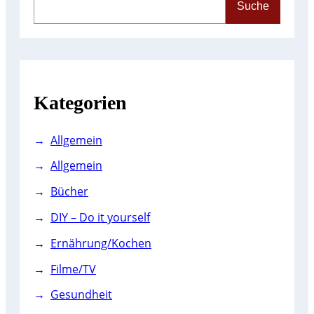
Suche
e
a
r
c
h
Kategorien
Allgemein
Allgemein
Bücher
DIY – Do it yourself
Ernährung/Kochen
Filme/TV
Gesundheit