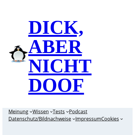
Zum
Inhalt
DICK,
springen
ABER
NICHT
DOOF
Meinung
Wissen
Tests
Podcast
Datenschutz/Bildnachweise
Impressum
Cookies