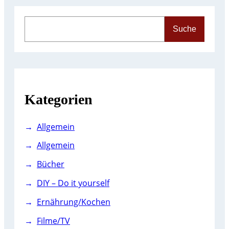
S
Suche
e
a
r
c
h
Kategorien
Allgemein
Allgemein
Bücher
DIY – Do it yourself
Ernährung/Kochen
Filme/TV