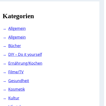
c
h
Kategorien
Allgemein
Allgemein
Bücher
DIY – Do it yourself
Ernährung/Kochen
Filme/TV
Gesundheit
Kosmetik
Kultur