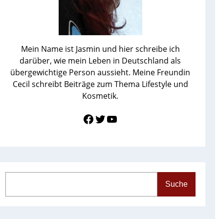
Mein Name ist Jasmin und hier schreibe ich
darüber, wie mein Leben in Deutschland als
übergewichtige Person aussieht. Meine Freundin
Cecil schreibt Beiträge zum Thema Lifestyle und
Kosmetik.
Link zu Facebook
Twitter
YouTube
S
Suche
e
a
r