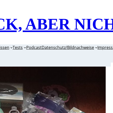
CK, ABER NIC
issen
Tests
Podcast
Datenschutz/Bildnachweise
Impres