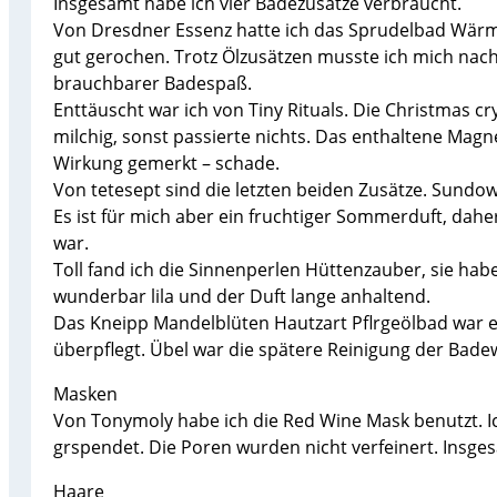
Insgesamt habe ich vier Badezusätze verbraucht.
Von Dresdner Essenz hatte ich das Sprudelbad Wärme 
gut gerochen. Trotz Ölzusätzen musste ich mich nac
brauchbarer Badespaß.
Enttäuscht war ich von Tiny Rituals. Die Christmas c
milchig, sonst passierte nichts. Das enthaltene Mag
Wirkung gemerkt – schade.
Von tetesept sind die letzten beiden Zusätze. Sundo
Es ist für mich aber ein fruchtiger Sommerduft, dahe
war.
Toll fand ich die Sinnenperlen Hüttenzauber, sie ha
wunderbar lila und der Duft lange anhaltend.
Das Kneipp Mandelblüten Hautzart Pflrgeölbad war e
überpflegt. Übel war die spätere Reinigung der Bade
Masken
Von Tonymoly habe ich die Red Wine Mask benutzt. Ic
grspendet. Die Poren wurden nicht verfeinert. Insges
Haare