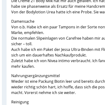
Die Creme 21 Body Milk hat mir auch gefallen. Ich hat
habe sie phasenweise als Ersatz für meine Handcreme
Von der Bodylotion Urea hatte ich eine Probe. Sie war
Damensache
Von o.b. Habe ich ein paar Tampons in der Sorte norm
Marke, empfehlen.
Die normalen Slipeinlagen von Carefree haben mir auc
sicher – toll.
Auch habe ich ein Paket der Jessa Ultra-Binden mit Fl
sich um ein dauerhaftes Nachkaufprodukt.
Zuletzt habe ich von Nivea intimo verbraucht. Ich fan
mehr kaufen.
Nahrungsergänzungsmittel
Wieder ist eine Packung Biotin leer und bereits durch
wieder richtig schön hart, ich hoffe, dass sich die 
macht. Vorerst nehme ich sie weiter.
Reinigung