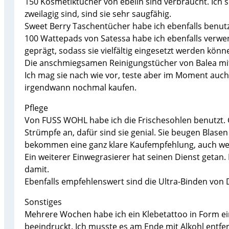
150 Kosmetiktücher von ebelin sind verbraucht. Ich set
zweilagig sind, sind sie sehr saugfähig.
Sweet Berry Taschentücher habe ich ebenfalls benutzt.
100 Wattepads von Satessa habe ich ebenfalls verwendet
geprägt, sodass sie vielfältig eingesetzt werden könn
Die anschmiegsamen Reinigungstücher von Balea mit
Ich mag sie nach wie vor, teste aber im Moment auch A
irgendwann nochmal kaufen.
Pflege
Von FUSS WOHL habe ich die Frischesohlen benutzt.
Strümpfe an, dafür sind sie genial. Sie beugen Blasen
bekommen eine ganz klare Kaufempfehlung, auch weil
Ein weiterer Einwegrasierer hat seinen Dienst getan. 
damit.
Ebenfalls empfehlenswert sind die Ultra-Binden von D
Sonstiges
Mehrere Wochen habe ich ein Klebetattoo in Form ein
beeindruckt. Ich musste es am Ende mit Alkohl entfe