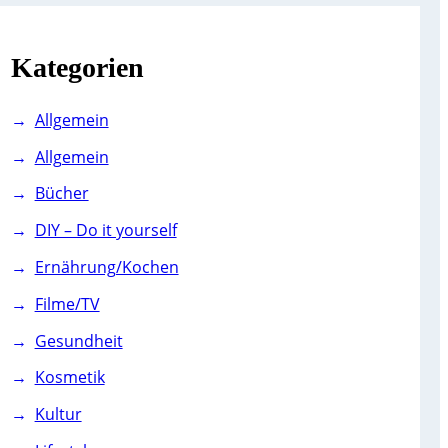
c
h
Kategorien
Allgemein
Allgemein
Bücher
DIY – Do it yourself
Ernährung/Kochen
Filme/TV
Gesundheit
Kosmetik
Kultur