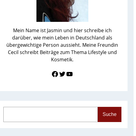
Mein Name ist Jasmin und hier schreibe ich
darüber, wie mein Leben in Deutschland als
übergewichtige Person aussieht. Meine Freundin
Cecil schreibt Beiträge zum Thema Lifestyle und
Kosmetik.
Link zu Facebook
Twitter
YouTube
S
Suche
e
a
r