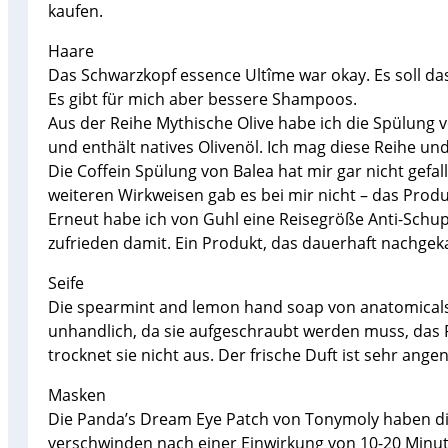
kaufen.
Haare
Das Schwarzkopf essence Ultîme war okay. Es soll das 
Es gibt für mich aber bessere Shampoos.
Aus der Reihe Mythische Olive habe ich die Spülung v
und enthält natives Olivenöl. Ich mag diese Reihe 
Die Coffein Spülung von Balea hat mir gar nicht gefal
weiteren Wirkweisen gab es bei mir nicht – das Produ
Erneut habe ich von Guhl eine Reisegröße Anti-Schu
zufrieden damit. Ein Produkt, das dauerhaft nachgeka
Seife
Die spearmint and lemon hand soap von anatomicals f
unhandlich, da sie aufgeschraubt werden muss, das P
trocknet sie nicht aus. Der frische Duft ist sehr a
Masken
Die Panda’s Dream Eye Patch von Tonymoly haben die
verschwinden nach einer Einwirkung von 10-20 Minut