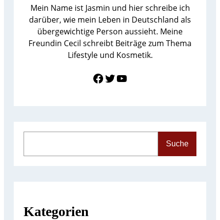
Mein Name ist Jasmin und hier schreibe ich
darüber, wie mein Leben in Deutschland als
übergewichtige Person aussieht. Meine
Freundin Cecil schreibt Beiträge zum Thema
Lifestyle und Kosmetik.
Link zu Facebook
Twitter
YouTube
S
Suche
e
a
r
c
h
Kategorien