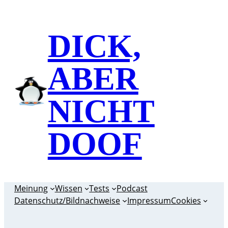
Zum
Inhalt
DICK,
springen
ABER
NICHT
DOOF
Meinung
Wissen
Tests
Podcast
Datenschutz/Bildnachweise
Impressum
Cookies