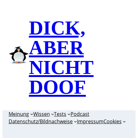
Zum
Inhalt
DICK,
springen
ABER
NICHT
DOOF
Meinung
Wissen
Tests
Podcast
Datenschutz/Bildnachweise
Impressum
Cookies