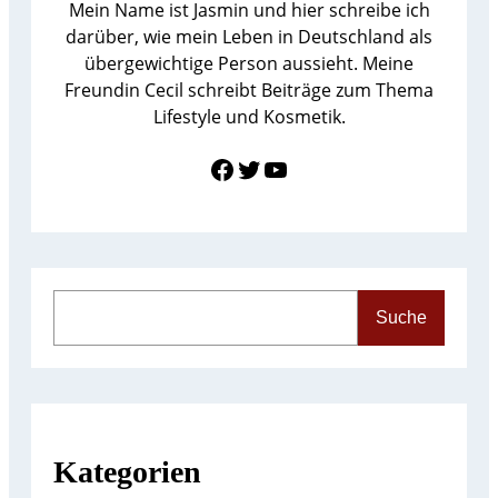
Mein Name ist Jasmin und hier schreibe ich
darüber, wie mein Leben in Deutschland als
übergewichtige Person aussieht. Meine
Freundin Cecil schreibt Beiträge zum Thema
Lifestyle und Kosmetik.
Link zu Facebook
Twitter
YouTube
S
Suche
e
a
r
c
h
Kategorien