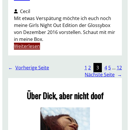
0
1
Cecil
7
Mit etwas Verspätung möchte ich euch noch
meine Girls Night Out Edition der Glossybox
von Dezember 2016 vorstellen. Schaut mit mir
in meine Box.
:
Weiterlesen
U
N
B
←
Vorherige Seite
1
2
3
4
5
…
12
O
Nächste Seite
→
X
I
Über Dick, aber nicht doof
N
G
G
l
o
s