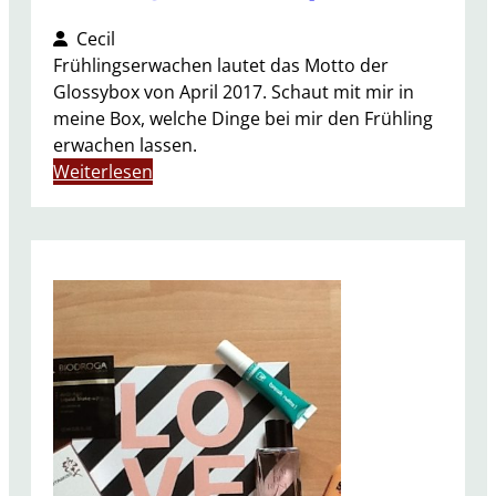
Cecil
Frühlingserwachen lautet das Motto der
Glossybox von April 2017. Schaut mit mir in
meine Box, welche Dinge bei mir den Frühling
erwachen lassen.
:
Weiterlesen
U
n
b
o
x
i
n
g
G
l
o
s