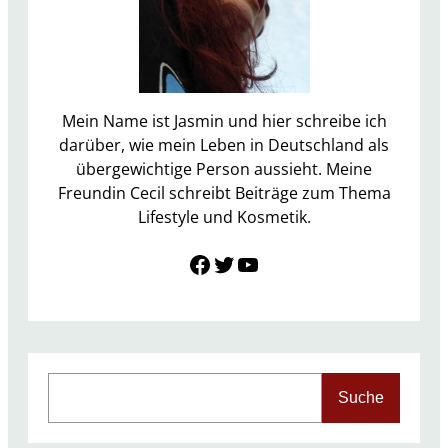
s
y
b
o
x
Mein Name ist Jasmin und hier schreibe ich
D
darüber, wie mein Leben in Deutschland als
e
übergewichtige Person aussieht. Meine
z
Freundin Cecil schreibt Beiträge zum Thema
e
Lifestyle und Kosmetik.
m
Link zu Facebook
Twitter
YouTube
b
e
r
2
0
1
S
Suche
6
e
a