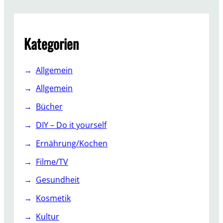
r
c
h
Kategorien
Allgemein
Allgemein
Bücher
DIY – Do it yourself
Ernährung/Kochen
Filme/TV
Gesundheit
Kosmetik
Kultur