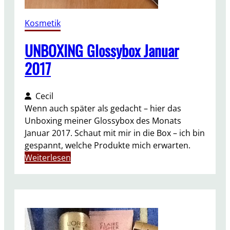
e
b
Kosmetik
r
u
UNBOXING Glossybox Januar
a
2017
r
2
0
Cecil
1
Wenn auch später als gedacht – hier das
7
Unboxing meiner Glossybox des Monats
Januar 2017. Schaut mit mir in die Box – ich bin
gespannt, welche Produkte mich erwarten.
:
Weiterlesen
U
N
B
O
X