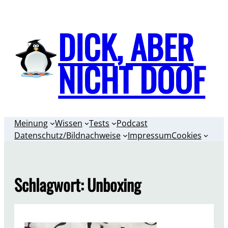
Zum
Inhalt
DICK, ABER
springen
NICHT DOOF
Meinung
Wissen
Tests
Podcast
Datenschutz/Bildnachweise
Impressum
Cookies
Schlagwort:
Unboxing