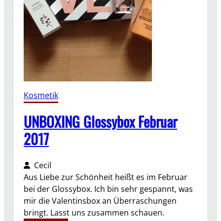
s
y
b
o
x
A
p
r
Kosmetik
i
l
UNBOXING Glossybox Februar
2
2017
0
1
7
Cecil
Aus Liebe zur Schönheit heißt es im Februar
bei der Glossybox. Ich bin sehr gespannt, was
mir die Valentinsbox an Überraschungen
bringt. Lasst uns zusammen schauen.