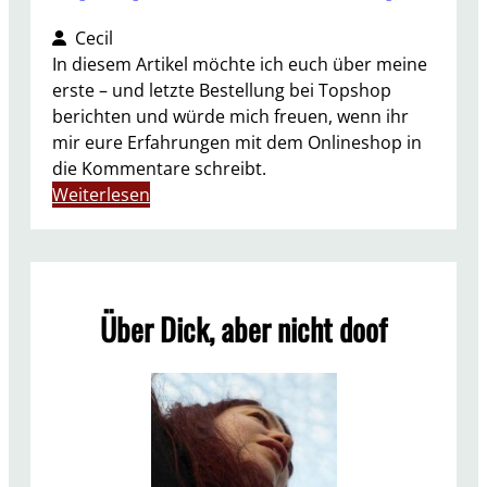
Cecil
In diesem Artikel möchte ich euch über meine
erste – und letzte Bestellung bei Topshop
berichten und würde mich freuen, wenn ihr
mir eure Erfahrungen mit dem Onlineshop in
die Kommentare schreibt.
:
Weiterlesen
T
o
p
s
Über Dick, aber nicht doof
h
o
p
–
a
l
l