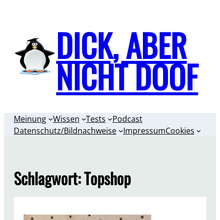
Zum
Inhalt
DICK, ABER
springen
NICHT DOOF
Meinung
Wissen
Tests
Podcast
Datenschutz/Bildnachweise
Impressum
Cookies
Schlagwort:
Topshop