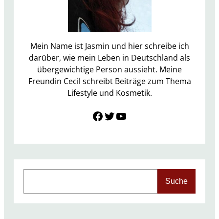
e
s
a
n
Mein Name ist Jasmin und hier schreibe ich
d
darüber, wie mein Leben in Deutschland als
e
übergewichtige Person aussieht. Meine
r
Freundin Cecil schreibt Beiträge zum Thema
e
Lifestyle und Kosmetik.
a
Link zu Facebook
Twitter
YouTube
l
s
t
o
p
!
S
Suche
e
a
r