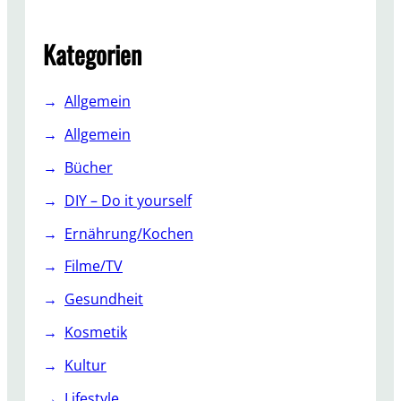
c
h
Kategorien
Allgemein
Allgemein
Bücher
DIY – Do it yourself
Ernährung/Kochen
Filme/TV
Gesundheit
Kosmetik
Kultur
Lifestyle