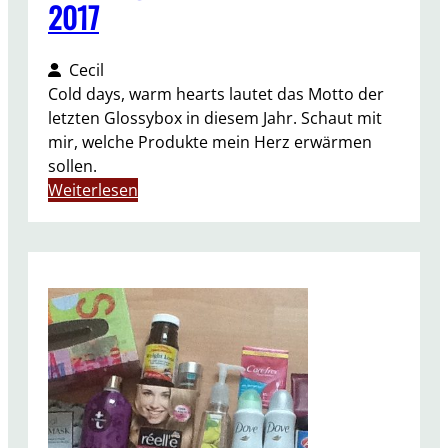
2017
Cecil
Cold days, warm hearts lautet das Motto der
letzten Glossybox in diesem Jahr. Schaut mit
mir, welche Produkte mein Herz erwärmen
sollen.
:
Weiterlesen
U
n
b
o
x
i
n
g
G
l