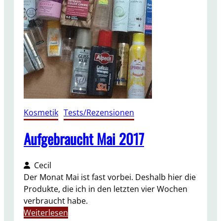
o
s
s
y
b
o
x
D
e
z
Kosmetik
, 
Tests/Rezensionen
e
m
Aufgebraucht Mai 2017
b
e
Cecil
r
Der Monat Mai ist fast vorbei. Deshalb hier die
2
Produkte, die ich in den letzten vier Wochen
0
verbraucht habe.
1
:
Weiterlesen
7