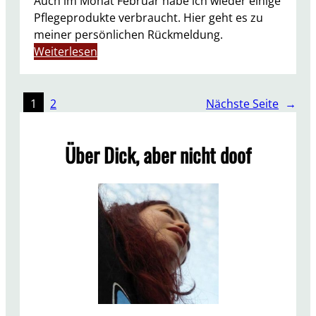
Auch im Monat Februar habe ich wieder einige
Pflegeprodukte verbraucht. Hier geht es zu
meiner persönlichen Rückmeldung.
:
Weiterlesen
A
u
f
1
2
Nächste Seite
→
g
e
Über Dick, aber nicht doof
b
r
a
u
c
h
t
F
e
b