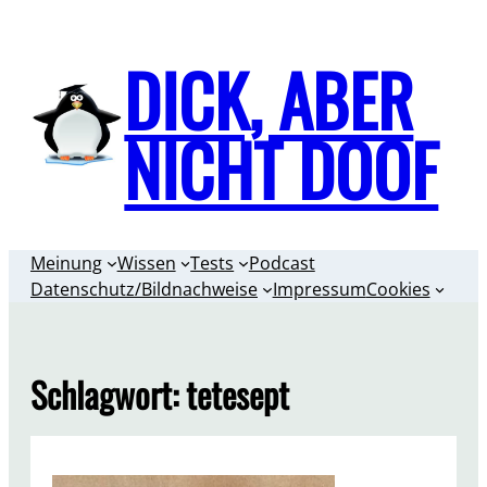
Zum
Inhalt
DICK, ABER
springen
NICHT DOOF
Meinung
Wissen
Tests
Podcast
Datenschutz/Bildnachweise
Impressum
Cookies
Schlagwort:
tetesept