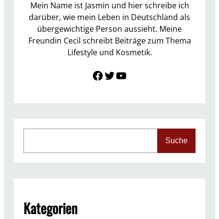
r
Mein Name ist Jasmin und hier schreibe ich
u
darüber, wie mein Leben in Deutschland als
a
übergewichtige Person aussieht. Meine
r
Freundin Cecil schreibt Beiträge zum Thema
2
Lifestyle und Kosmetik.
0
Link zu Facebook
Twitter
YouTube
1
7
S
Suche
e
a
r
c
h
Kategorien