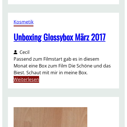
A
u
f
Kosmetik
g
e
Unboxing Glossybox März 2017
b
r
a
Cecil
u
Passend zum Filmstart gab es in diesem
c
Monat eine Box zum Film Die Schöne und das
h
Biest. Schaut mit mir in meine Box.
t
:
Weiterlesen
M
U
a
n
i
b
2
o
0
x
1
i
7
n