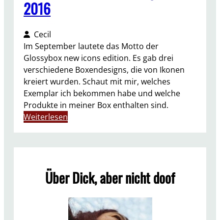
2016
Cecil
Im September lautete das Motto der
Glossybox new icons edition. Es gab drei
verschiedene Boxendesigns, die von Ikonen
kreiert wurden. Schaut mit mir, welches
Exemplar ich bekommen habe und welche
Produkte in meiner Box enthalten sind.
:
Weiterlesen
U
N
B
O
Über Dick, aber nicht doof
X
I
N
G