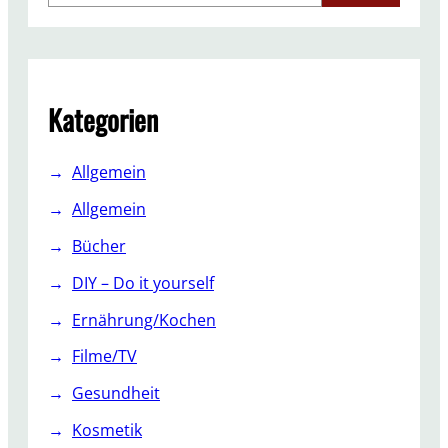
0
a
1
r
6
c
h
Kategorien
Allgemein
Allgemein
Bücher
DIY – Do it yourself
Ernährung/Kochen
Filme/TV
Gesundheit
Kosmetik