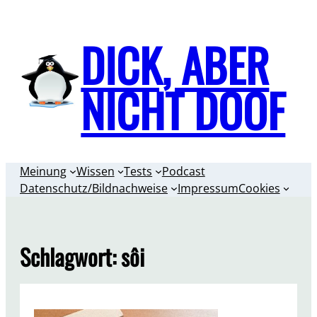
Zum
Inhalt
DICK, ABER
springen
NICHT DOOF
Meinung
Wissen
Tests
Podcast
Datenschutz/Bildnachweise
Impressum
Cookies
Schlagwort:
sôi