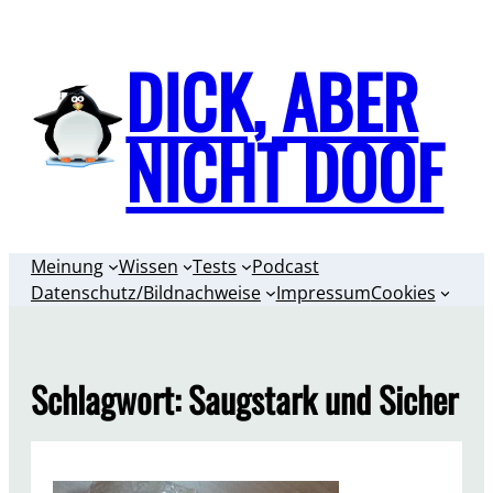
Zum
Inhalt
DICK, ABER
springen
NICHT DOOF
Meinung
Wissen
Tests
Podcast
Datenschutz/Bildnachweise
Impressum
Cookies
Schlagwort:
Saugstark und Sicher