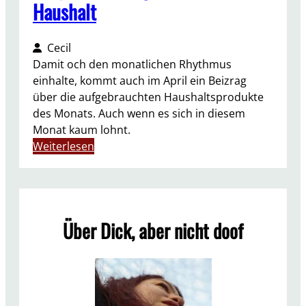
Haushalt
Cecil
Damit och den monatlichen Rhythmus
einhalte, kommt auch im April ein Beizrag
über die aufgebrauchten Haushaltsprodukte
des Monats. Auch wenn es sich in diesem
Monat kaum lohnt.
:
Weiterlesen
A
u
f
g
Über Dick, aber nicht doof
e
b
r
a
u