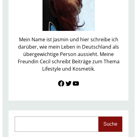
c
h
t
A
p
r
Mein Name ist Jasmin und hier schreibe ich
i
darüber, wie mein Leben in Deutschland als
l
übergewichtige Person aussieht. Meine
2
Freundin Cecil schreibt Beiträge zum Thema
0
Lifestyle und Kosmetik.
1
Link zu Facebook
Twitter
YouTube
7
–
H
a
u
s
S
Suche
h
e
a
a