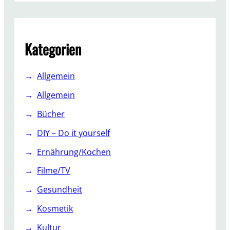
l
r
t
c
h
Kategorien
Allgemein
Allgemein
Bücher
DIY – Do it yourself
Ernährung/Kochen
Filme/TV
Gesundheit
Kosmetik
Kultur