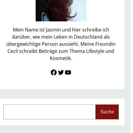
Mein Name ist Jasmin und hier schreibe ich
darüber, wie mein Leben in Deutschland als
übergewichtige Person aussieht. Meine Freundin
Cecil schreibt Beiträge zum Thema Lifestyle und
Kosmetik.
Link zu Facebook
Twitter
YouTube
S
Suche
e
a
r