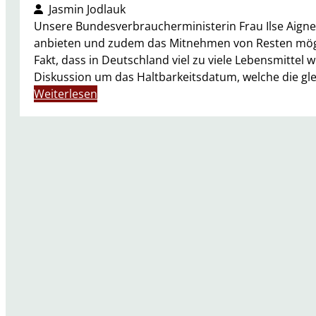
Jasmin Jodlauk
Unsere Bundesverbraucherministerin Frau Ilse Aigner
anbieten und zudem das Mitnehmen von Resten möglic
Fakt, dass in Deutschland viel zu viele Lebensmittel
Diskussion um das Haltbarkeitsdatum, welche die gl
:
Weiterlesen
K
l
e
i
n
e
P
o
r
t
i
o
n