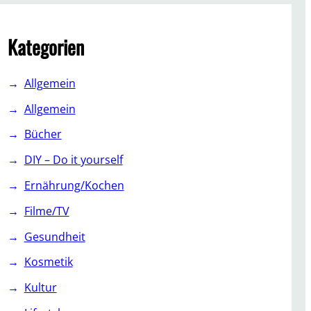
c
h
Kategorien
Allgemein
Allgemein
Bücher
DIY – Do it yourself
Ernährung/Kochen
Filme/TV
Gesundheit
Kosmetik
Kultur