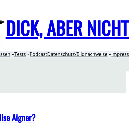
DICK, ABER NICH
issen
Tests
Podcast
Datenschutz/Bildnachweise
Impres
Ilse Aigner?