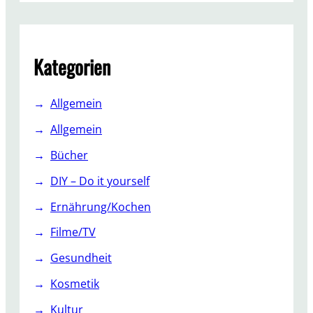
a
r
l
c
t
h
Kategorien
Allgemein
Allgemein
Bücher
DIY – Do it yourself
Ernährung/Kochen
Filme/TV
Gesundheit
Kosmetik
Kultur