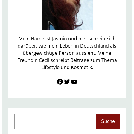
c
h
t
J
a
n
Mein Name ist Jasmin und hier schreibe ich
u
darüber, wie mein Leben in Deutschland als
a
übergewichtige Person aussieht. Meine
r
Freundin Cecil schreibt Beiträge zum Thema
2
Lifestyle und Kosmetik.
0
Link zu Facebook
Twitter
YouTube
1
7
–
H
a
u
S
Suche
s
e
h
a