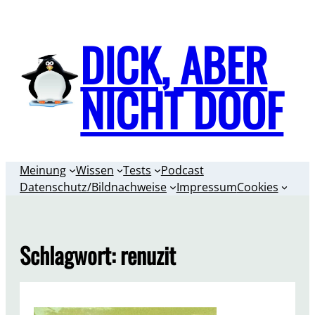
Zum
Inhalt
DICK, ABER
springen
NICHT DOOF
Meinung
Wissen
Tests
Podcast
Datenschutz/Bildnachweise
Impressum
Cookies
Schlagwort:
renuzit