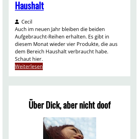
Haushalt
Cecil
Auch im neuen Jahr bleiben die beiden
Aufgebraucht-Reihen erhalten. Es gibt in
diesem Monat wieder vier Produkte, die aus
dem Bereich Haushalt verbraucht habe.
Schaut hier.
:
Weiterlesen
A
u
f
g
Über Dick, aber nicht doof
e
b
r
a
u