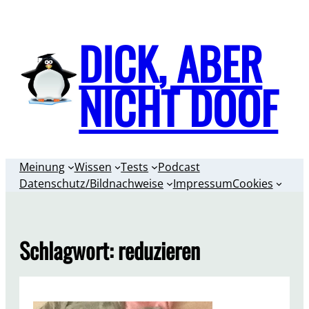
Zum
Inhalt
DICK, ABER
springen
NICHT DOOF
Meinung
Wissen
Tests
Podcast
Datenschutz/Bildnachweise
Impressum
Cookies
Schlagwort:
reduzieren