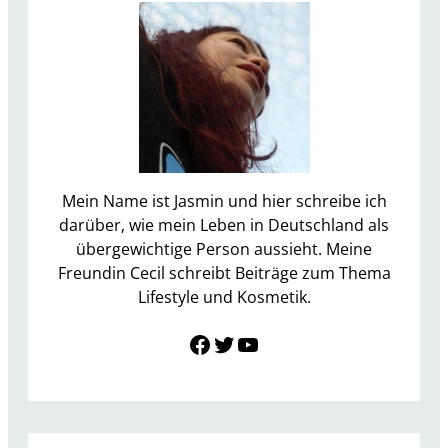
l
i
s
m
u
s
-
S
p
Mein Name ist Jasmin und hier schreibe ich
i
darüber, wie mein Leben in Deutschland als
e
übergewichtige Person aussieht. Meine
l
Freundin Cecil schreibt Beiträge zum Thema
N
Lifestyle und Kosmetik.
o
Link zu Facebook
Twitter
YouTube
v
e
m
b
e