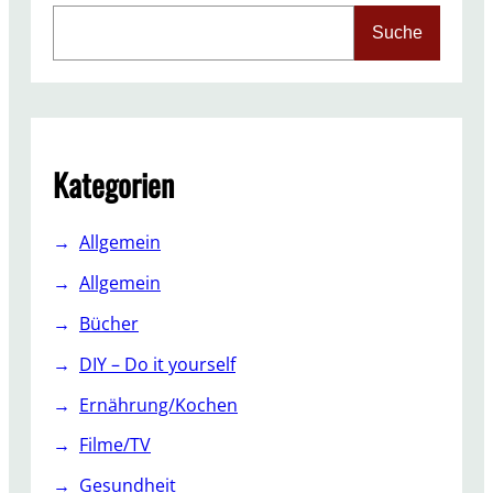
r
S
Suche
2
e
0
a
1
r
7
c
h
Kategorien
Allgemein
Allgemein
Bücher
DIY – Do it yourself
Ernährung/Kochen
Filme/TV
Gesundheit