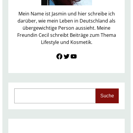
y
b
Mein Name ist Jasmin und hier schreibe ich
o
darüber, wie mein Leben in Deutschland als
x
übergewichtige Person aussieht. Meine
J
Freundin Cecil schreibt Beiträge zum Thema
u
Lifestyle und Kosmetik.
l
Link zu Facebook
Twitter
YouTube
i
2
0
1
6
S
Suche
e
a
r
c
h