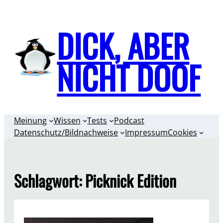
Zum
Inhalt
DICK, ABER
springen
NICHT DOOF
Meinung
Wissen
Tests
Podcast
Datenschutz/Bildnachweise
Impressum
Cookies
Schlagwort:
Picknick Edition