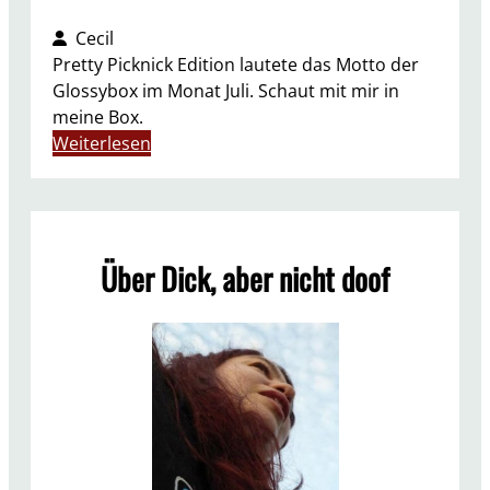
Cecil
Pretty Picknick Edition lautete das Motto der
Glossybox im Monat Juli. Schaut mit mir in
meine Box.
:
Weiterlesen
U
N
B
O
Über Dick, aber nicht doof
X
I
N
G
G
l
o
s
s